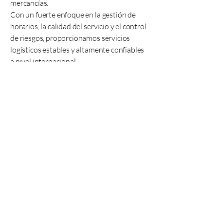
mercancías.
Con un fuerte enfoque en la gestión de
horarios, la calidad del servicio y el control
de riesgos, proporcionamos servicios
logísticos estables y altamente confiables
a nivel internacional.
Interpretación y Traducción
de Documentos
Interpretación y traducción precisas
para una comunicación global
eficiente
Brindamos servicios profesionales de
traducción e interpretación para
empresas y clientes particulares,